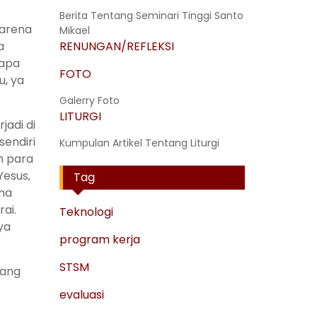
Berita Tentang Seminari Tinggi Santo
karena
Mikael
a
RENUNGAN/REFLEKSI
 apa
FOTO
u, ya
Galerry Foto
LITURGI
jadi di
sendiri
Kumpulan Artikel Tentang Liturgi
h para
Yesus,
Tag
ama
ai.
Teknologi
ya
program kerja
STSM
tang
evaluasi