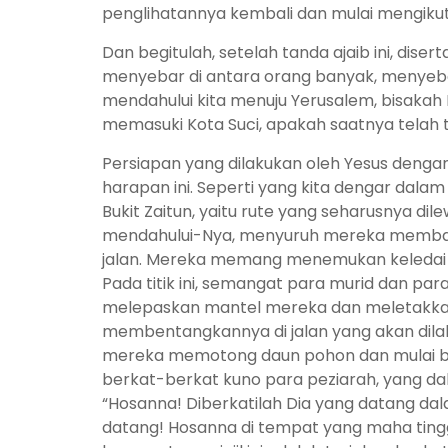
penglihatannya kembali dan mulai mengikuti 
Dan begitulah, setelah tanda ajaib ini, dis
menyebar di antara orang banyak, menyebab
mendahului kita menuju Yerusalem, bisakah
memasuki Kota Suci, apakah saatnya telah 
Persiapan yang dilakukan oleh Yesus deng
harapan ini. Seperti yang kita dengar dalam In
Bukit Zaitun, yaitu rute yang seharusnya dil
mendahului-Nya, menyuruh mereka membaw
jalan. Mereka memang menemukan keledai 
Pada titik ini, semangat para murid dan pa
melepaskan mantel mereka dan meletakkann
membentangkannya di jalan yang akan dilalu
mereka memotong daun pohon dan mulai ber
berkat-berkat kuno para peziarah, yang d
“Hosanna! Diberkatilah Dia yang datang da
datang! Hosanna di tempat yang maha tinggi