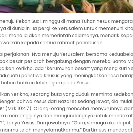
menuju Pekan Suci, minggu di mana Tuhan Yesus mengar
di dunia ini. Ia pergi ke Yerusalem untuk memenuhi Kita
a, dari mana Ia akan memerintah selamanya, menarik kep
enawarkan kepada semua rahmat penebusan.
mulai perjalanan-Nya menuju Yerusalem bersama Keduabel
ompok besar peziarah bergabung dengan mereka. Santo M
kan Yerikho, ada “kerumunan besar” yang mengikuti Y
erjadi suatu peristiwa khusus yang meningkatkan rasa hara
hatian bahkan lebih tajam pada Yesus.
alkan Yerikho, seorang buta yang duduk meminta sedeka
engar bahwa Yesus dari Nazaret sedang lewat, dia mulai
aku!” (Mrk 10:47). Orang-orang mencoba menyuruhnya dia
ereka memanggilnya dan mengundangnya untuk mendekat
?”, tanya Yesus. Dan jawabnya: “Guru, semoga aku dapat
lah, imanmu telah menyelamatkanmu.” Bartimeus mendapa