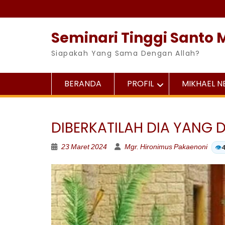
Skip
to
content
Seminari Tinggi Santo 
Siapakah Yang Sama Dengan Allah?
BERANDA
PROFIL
MIKHAEL 
DIBERKATILAH DIA YANG 
23 Maret 2024
Mgr. Hironimus Pakaenoni
👁️