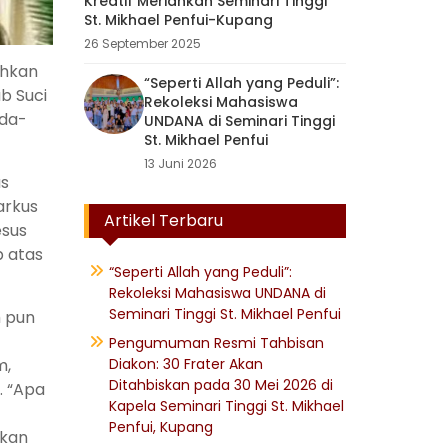
Kreatif Meriahkan Seminari Tinggi
St. Mikhael Penfui-Kupang
26 September 2025
ahkan
“Seperti Allah yang Peduli”:
b Suci
Rekoleksi Mahasiswa
ada-
UNDANA di Seminari Tinggi
St. Mikhael Penfui
13 Juni 2026
as
arkus
Artikel Terbaru
esus
p atas
“Seperti Allah yang Peduli”:
Rekoleksi Mahasiswa UNDANA di
Seminari Tinggi St. Mikhael Penfui
h pun
Pengumuman Resmi Tahbisan
m,
Diakon: 30 Frater Akan
Ditahbiskan pada 30 Mei 2026 di
. “Apa
Kapela Seminari Tinggi St. Mikhael
Penfui, Kupang
tkan