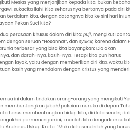
gikuti Mesias yang menjanjikan kepada kita, bukan kebah
wi, sukacita ilahi. Kita seharusnya bertanya pada diri ki
an terdalam kita, dengan datangnya kita ke sini hari ini u
yaan Pekan Suci kita?
ua perasaan khusus dalam diri kita:
puji,
mengikuti cont
m dengan seruan “Hosanna!”, dan
syukur,
karena dalam 
runia terbesar yang bisa kita bayangkan: Dia akan
ya, dan darah-Nya, kasih-Nya. Tetapi kita pun harus
ngan layak, yaitu dengan memberikan diri kita, waktu kit
tuan kasih yang mendalam dengan Kristus yang menderi
 semua ini dalam tindakan orang-orang yang mengikuti Ye
kan membentangkan jubah/pakaian mereka di depan Tuha
ita harus membentangkan hidup kita, diri kita sendiri, d
gakhiri permenungan ini, marilah kita dengarkan sekali
o Andreas, Uskup Kreta: “Maka kita sendirilah yang harus