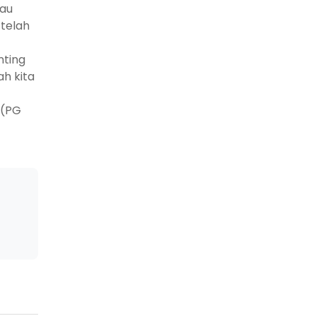
tau
 telah
nting
ah kita
 (PG