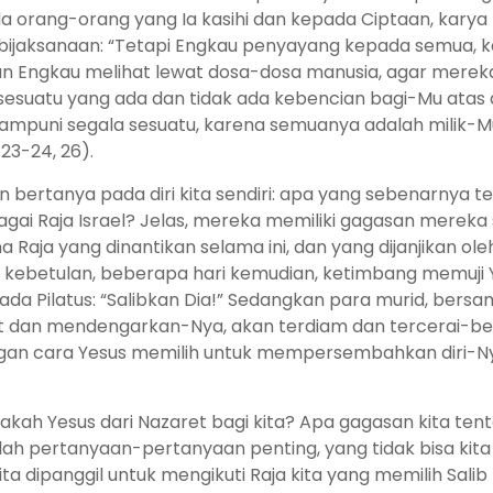
a orang-orang yang Ia kasihi dan kepada Ciptaan, karya
ijaksanaan: “Tetapi Engkau penyayang kepada semua, 
an Engkau melihat lewat dosa-dosa manusia, agar merek
sesuatu yang ada dan tidak ada kebencian bagi-Mu atas
ampuni segala sesuatu, karena semuanya adalah milik-M
23-24, 26).
dan bertanya pada diri kita sendiri: apa yang sebenarnya ter
gai Raja Israel? Jelas, mereka memiliki gagasan mereka 
Raja yang dinantikan selama ini, dan yang dijanjikan ole
n kebetulan, beberapa hari kemudian, ketimbang memuji 
da Pilatus: “Salibkan Dia!” Sedangkan para murid, bers
t dan mendengarkan-Nya, akan terdiam dan tercerai-ber
gan cara Yesus memilih untuk mempersembahkan diri-N
. Siapakah Yesus dari Nazaret bagi kita? Apa gagasan kita ten
ilah pertanyaan-pertanyaan penting, yang tidak bisa kita
ta dipanggil untuk mengikuti Raja kita yang memilih Salib