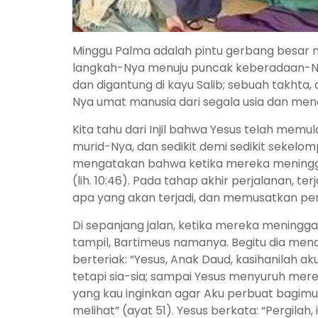
Minggu Palma adalah pintu gerbang besar 
langkah-Nya menuju puncak keberadaan-Nya 
dan digantung di kayu Salib; sebuah takht
Nya umat manusia dari segala usia dan m
Kita tahu dari Injil bahwa Yesus telah me
murid-Nya, dan sedikit demi sedikit sekel
mengatakan bahwa ketika mereka meninggal
(lih. 10:46). Pada tahap akhir perjalanan, t
apa yang akan terjadi, dan memusatkan per
Di sepanjang jalan, ketika mereka meningg
tampil, Bartimeus namanya. Begitu dia mend
berteriak: “Yesus, Anak Daud, kasihanilah 
tetapi sia-sia; sampai Yesus menyuruh m
yang kau inginkan agar Aku perbuat bagimu
melihat” (ayat 51). Yesus berkata: “Pergi