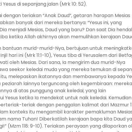
Yesus di sepanjang jalan (Mrk 10: 52).
ertai dengan teriakan “Anak Daud”, getaran harapan Mesias
kan banyak dari mereka bertanya: “Yesus ini, yang
 Dia menjadi Mesias, Daud yang baru? Dan saat Dia henda
tiba ketika Allah akhirnya akan memulihkan kerajaan Dau
an bantuan murid-murid-Nya, bertujuan untuk meningkat
jil hari ini (Mrk 11:1-10), Yesus tiba di Yerusalem dari Betf
ewati oleh Mesias. Dari sana, Ia mengirim dua murid-Nya
a seekor keledai muda yang mereka temukan di sepan
itu, melepaskan ikatannya dan membawanya kepada Ye
ra peziarah lainnya terguncang oleh kegembiraan: merek
ya di atas punggung anak keledai; yang lain
i Yesus ketika Ia mendekat untuk naik keledai. Kemudian
teriak-teriak dengan penggalan kalimat dari Mazmur 11
alam konteks itu mengambil karakter pemakluman Mesias
lam nama Tuhan! Diberkatilah kerajaan bapa kita Daud y
!” (Mzm 118: 9-10). Teriakan perayaan yang dilaporkan o