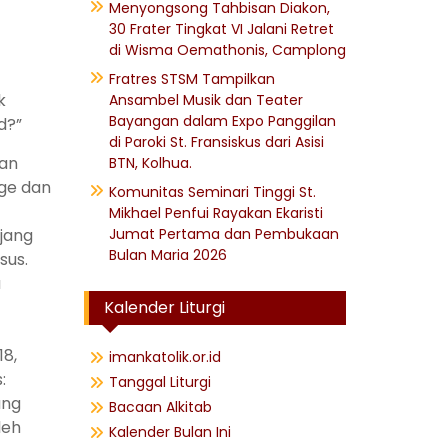
Menyongsong Tahbisan Diakon,
30 Frater Tingkat VI Jalani Retret
di Wisma Oemathonis, Camplong
Fratres STSM Tampilkan
k
Ansambel Musik dan Teater
Bayangan dalam Expo Panggilan
d?”
di Paroki St. Fransiskus dari Asisi
kan
BTN, Kolhua.
age dan
Komunitas Seminari Tinggi St.
Mikhael Penfui Rayakan Ekaristi
jang
Jumat Pertama dan Pembukaan
Bulan Maria 2026
sus.
a
Kalender Liturgi
8,
imankatolik.or.id
:
Tanggal Liturgi
ang
Bacaan Alkitab
leh
Kalender Bulan Ini