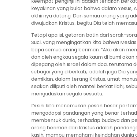
keempat penginjil ini adalah teriakan berk
keyakinan yang bulat bahwa dalam Yesus, A
akhirnya datang. Dan semua orang yang ad
diwujudkan Kristus, begitu Dia telah memasuk
Tetapi apa isi, getaran batin dari sorak-so
Suci, yang mengingatkan kita bahwa Mesias m
bapa semua orang beriman: “Aku akan men
dan oleh engkau segala kaum di bumi akan me
dipegang oleh Israel dalam doa, terutama d
sebagai yang diberkati, adalah juga Dia ya
demikian, dalam terang Kristus, umat manus
seakan diliputi oleh mantel berkat ilahi,
menguduskan segala sesuatu.
Di sini kita menemukan pesan besar pertama
mengadopsi pandangan yang benar terhad
membentuk dunia, terhadap budaya dan pe
orang beriman dari Kristus adalah pandan
kasih, mampu memahami keindahan dunia da