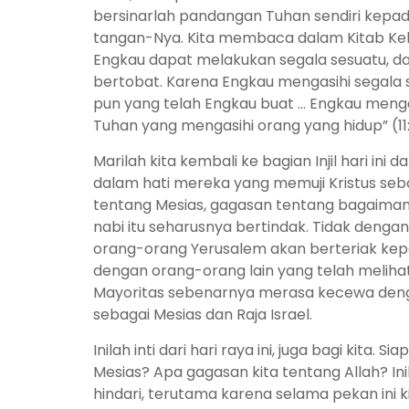
bersinarlah pandangan Tuhan sendiri kepad
tangan-Nya. Kita membaca dalam Kitab Keb
Engkau dapat melakukan segala sesuatu, d
bertobat. Karena Engkau mengasihi segala 
pun yang telah Engkau buat … Engkau meng
Tuhan yang mengasihi orang yang hidup” (11:
Marilah kita kembali ke bagian Injil hari ini 
dalam hati mereka yang memuji Kristus seba
tentang Mesias, gagasan tentang bagaimana 
nabi itu seharusnya bertindak. Tidak denga
orang-orang Yerusalem akan berteriak kepa
dengan orang-orang lain yang telah meliha
Mayoritas sebenarnya merasa kecewa den
sebagai Mesias dan Raja Israel.
Inilah inti dari hari raya ini, juga bagi kita
Mesias? Apa gagasan kita tentang Allah? In
hindari, terutama karena selama pekan ini ki