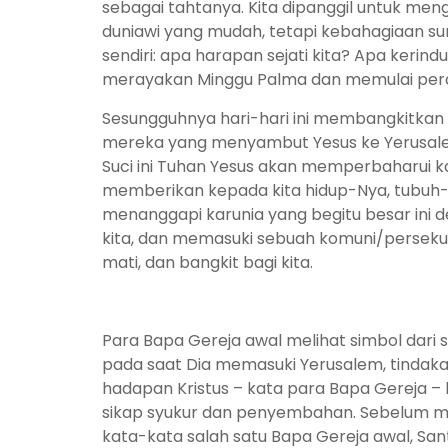
sebagai tahtanya. Kita dipanggil untuk men
duniawi yang mudah, tetapi kebahagiaan surga
sendiri: apa harapan sejati kita? Apa kerindu
merayakan Minggu Palma dan memulai pera
Sesungguhnya hari-hari ini membangkitkan d
mereka yang menyambut Yesus ke Yerusale
Suci ini Tuhan Yesus akan memperbaharui ka
memberikan kepada kita hidup-Nya, tubuh-N
menanggapi karunia yang begitu besar ini de
kita, dan memasuki sebuah komuni/perseku
mati, dan bangkit bagi kita.
Para Bapa Gereja awal melihat simbol dari
pada saat Dia memasuki Yerusalem, tinda
hadapan Kristus – kata para Bapa Gereja – k
sikap syukur dan penyembahan. Sebelum men
kata-kata salah satu Bapa Gereja awal, Sant