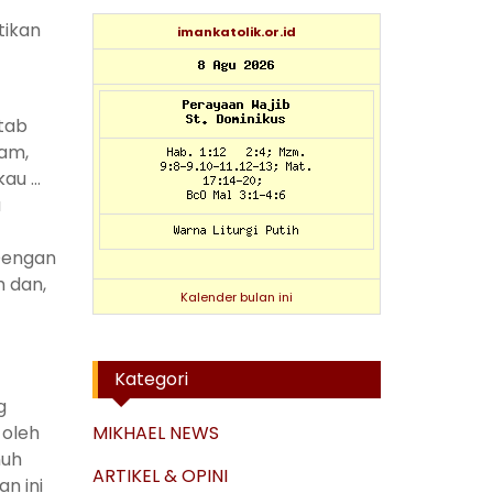
tikan
imankatolik.or.id
itab
ham,
kau …
u
 Dengan
m dan,
Kalender bulan ini
Kategori
g
 oleh
MIKHAEL NEWS
nuh
ARTIKEL & OPINI
n ini