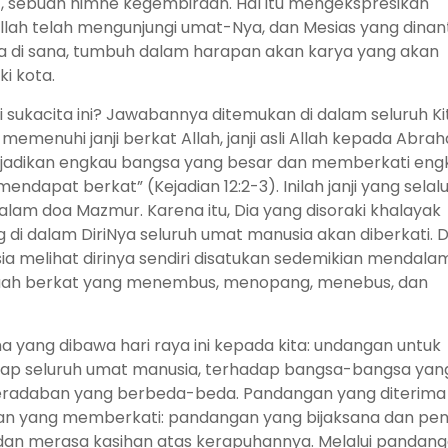
at, sebuah himne kegembiraan. Hal itu mengekspresikan
llah telah mengunjungi umat-Nya, dan Mesias yang dinan
a di sana, tumbuh dalam harapan akan karya yang akan
i kota.
rai sukacita ini? Jawabannya ditemukan di dalam seluruh K
emenuhi janji berkat Allah, janji asli Allah kepada Abra
jadikan engkau bangsa yang besar dan memberkati eng
ndapat berkat” (Kejadian 12:2-3). Inilah janji yang selal
alam doa Mazmur. Karena itu, Dia yang disoraki khalayak
ng di dalam DiriNya seluruh umat manusia akan diberkati.
ia melihat dirinya sendiri disatukan sedemikian mendala
 sebuah berkat yang menembus, menopang, menebus, dan
 yang dibawa hari raya ini kepada kita: undangan untuk
ap seluruh umat manusia, terhadap bangsa-bangsa yan
radaban yang berbeda-beda. Pandangan yang diterima
gan yang memberkati: pandangan yang bijaksana dan pe
n merasa kasihan atas kerapuhannya. Melalui pandanga