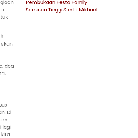
agiaan
Pembukaan Pesta Family
ta
Seminari Tinggi Santo Mikhael
ntuk
oh
Pekan
a, doa
ta,
sus
n. Di
alam
 lagi
 kita