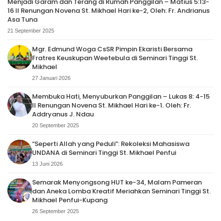
Menjadi Garam dan Terang di Rumah Panggilan – Matius 5:13-
16 II Renungan Novena St. Mikhael Hari ke-2, Oleh: Fr. Andrianus
Asa Tuna
21 September 2025
Mgr. Edmund Woga CsSR Pimpin Ekaristi Bersama
Fratres Keuskupan Weetebula di Seminari Tinggi St.
Mikhael
27 Januari 2026
Membuka Hati, Menyuburkan Panggilan – Lukas 8: 4-15
II Renungan Novena St. Mikhael Hari ke-1. Oleh: Fr.
Addryanus J. Ndau
20 September 2025
“Seperti Allah yang Peduli”: Rekoleksi Mahasiswa
UNDANA di Seminari Tinggi St. Mikhael Penfui
13 Juni 2026
Semarak Menyongsong HUT ke-34, Malam Pameran
dan Aneka Lomba Kreatif Meriahkan Seminari Tinggi St.
Mikhael Penfui-Kupang
26 September 2025