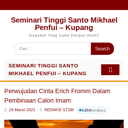
Skip
to
content
Seminari Tinggi Santo Mikhael
Penfui – Kupang
Siapakah Yang Sama Dengan Allah?
Search
for:
SEMINARI TINGGI SANTO
MIKHAEL PENFUI – KUPANG
Perwujudan Cinta Erich Fromm Dalam
Pembinaan Calon Imam
24 Maret 2021
REDAKSI STSM
👁️
1,014
kali dibaca