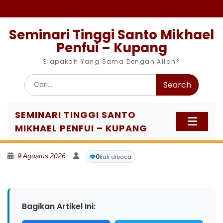
Skip
to
content
Seminari Tinggi Santo Mikhael
Penfui – Kupang
Siapakah Yang Sama Dengan Allah?
Search
for:
SEMINARI TINGGI SANTO
MIKHAEL PENFUI – KUPANG
9 Agustus 2026
👁️
0
kali dibaca
Bagikan Artikel Ini: