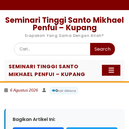
Skip
to
content
Seminari Tinggi Santo Mikhael
Penfui – Kupang
Siapakah Yang Sama Dengan Allah?
Search
for:
SEMINARI TINGGI SANTO
MIKHAEL PENFUI – KUPANG
6 Agustus 2026
👁️
0
kali dibaca
Bagikan Artikel Ini: