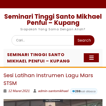
Skip
to
content
Seminari Tinggi Santo Mikhael
Penfui – Kupang
Siapakah Yang Sama Dengan Allah?
Search
for:
SEMINARI TINGGI SANTO
MIKHAEL PENFUI – KUPANG
Sesi Latihan Instrumen Lagu Mars
STSM
12 Maret 2021
admin-santomikhael
👁️
298
kali dibaca