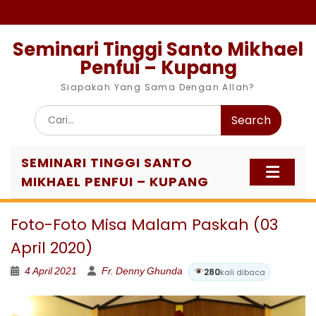
Skip
to
content
Seminari Tinggi Santo Mikhael
Penfui – Kupang
Siapakah Yang Sama Dengan Allah?
Search
for:
SEMINARI TINGGI SANTO
MIKHAEL PENFUI – KUPANG
Foto-Foto Misa Malam Paskah (03
April 2020)
4 April 2021
Fr. Denny Ghunda
280
kali dibaca