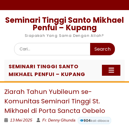
Skip
to
content
Seminari Tinggi Santo Mikhael
Penfui – Kupang
Siapakah Yang Sama Dengan Allah?
Search
for:
SEMINARI TINGGI SANTO
MIKHAEL PENFUI – KUPANG
Ziarah Tahun Yubileum se-
Komunitas Seminari Tinggi St.
Mikhael di Porta Sancta Oebelo
13 Mei 2025
Fr. Denny Ghunda
👁️
904
kali dibaca