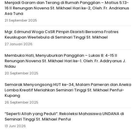
Menjadi Garam dan Terang di Rumah Panggilan – Matius 5:13-
16 II Renungan Novena St. Mikhael Hari ke-2, Oleh: Fr. Andrianus
Asa Tuna
21 September 2025
Mgr. Edmund Woga CsSR Pimpin Ekaristi Bersama Fratres
Keuskupan Weetebula di Seminari Tinggi St. Mikhael
27 Januari 2026
Membuka Hati, Menyuburkan Panggilan – Lukas 8: 4-15 II
Renungan Novena St. Mikhael Hari ke-1. Oleh: Fr. Addryanus J.
Ndau
20 September 2025
Semarak Menyongsong HUT ke-34, Malam Pameran dan Aneka
Lomba Kreatif Meriahkan Seminari Tinggi St. Mikhael Penfui-
Kupang
26 September 2025
“Seperti Allah yang Peduli”: Rekoleksi Mahasiswa UNDANA di
Seminari Tinggi St. Mikhael Penfui
13 Juni 2026