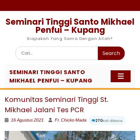
Skip
to
content
Seminari Tinggi Santo Mikhael
Penfui – Kupang
Siapakah Yang Sama Dengan Allah?
Search
for:
SEMINARI TINGGI SANTO
MIKHAEL PENFUI – KUPANG
Komunitas Seminari Tinggi St.
Mikhael Jalani Tes PCR
16 Agustus 2021
Fr. Chicko Mada
👁️
270
kali dibaca