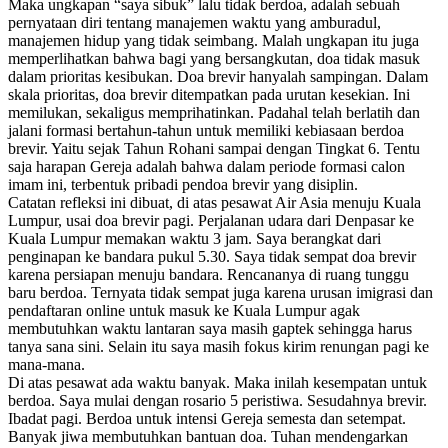
Maka ungkapan “saya sibuk” lalu tidak berdoa, adalah sebuah
pernyataan diri tentang manajemen waktu yang amburadul,
manajemen hidup yang tidak seimbang. Malah ungkapan itu juga
memperlihatkan bahwa bagi yang bersangkutan, doa tidak masuk
dalam prioritas kesibukan. Doa brevir hanyalah sampingan. Dalam
skala prioritas, doa brevir ditempatkan pada urutan kesekian. Ini
memilukan, sekaligus memprihatinkan. Padahal telah berlatih dan
jalani formasi bertahun-tahun untuk memiliki kebiasaan berdoa
brevir. Yaitu sejak Tahun Rohani sampai dengan Tingkat 6. Tentu
saja harapan Gereja adalah bahwa dalam periode formasi calon
imam ini, terbentuk pribadi pendoa brevir yang disiplin.
Catatan refleksi ini dibuat, di atas pesawat Air Asia menuju Kuala
Lumpur, usai doa brevir pagi. Perjalanan udara dari Denpasar ke
Kuala Lumpur memakan waktu 3 jam. Saya berangkat dari
penginapan ke bandara pukul 5.30. Saya tidak sempat doa brevir
karena persiapan menuju bandara. Rencananya di ruang tunggu
baru berdoa. Ternyata tidak sempat juga karena urusan imigrasi dan
pendaftaran online untuk masuk ke Kuala Lumpur agak
membutuhkan waktu lantaran saya masih gaptek sehingga harus
tanya sana sini. Selain itu saya masih fokus kirim renungan pagi ke
mana-mana.
Di atas pesawat ada waktu banyak. Maka inilah kesempatan untuk
berdoa. Saya mulai dengan rosario 5 peristiwa. Sesudahnya brevir.
Ibadat pagi. Berdoa untuk intensi Gereja semesta dan setempat.
Banyak jiwa membutuhkan bantuan doa. Tuhan mendengarkan