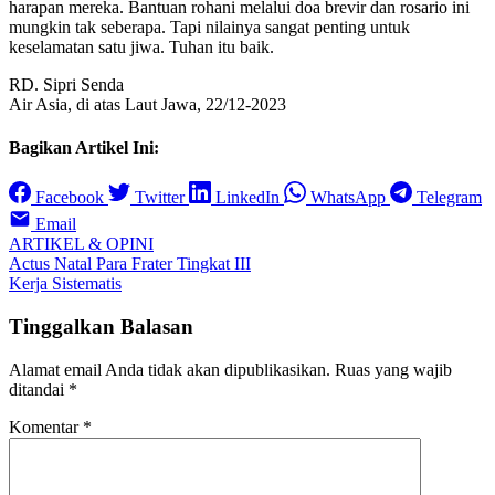
harapan mereka. Bantuan rohani melalui doa brevir dan rosario ini
mungkin tak seberapa. Tapi nilainya sangat penting untuk
keselamatan satu jiwa. Tuhan itu baik.
RD. Sipri Senda
Air Asia, di atas Laut Jawa, 22/12-2023
Bagikan Artikel Ini:
Facebook
Twitter
LinkedIn
WhatsApp
Telegram
Email
ARTIKEL & OPINI
Navigasi
Actus Natal Para Frater Tingkat III
Kerja Sistematis
pos
Tinggalkan Balasan
Alamat email Anda tidak akan dipublikasikan.
Ruas yang wajib
ditandai
*
Komentar
*