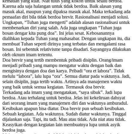
kemauan yang kuat. Niat tulus yang kokoh untuk selalu berdoa.
Karena ada saja halangan untuk tidak berdoa. Baik alasan yang
masuk akal, maupun yang dipaksa masuk akal. Maka terkadang ada
pemaafan diri bila tidak berdoa brevir. Rasionalisasi menjadi solusi.
Ungkapan, “Tuhan juga mengerti” adalah alasan rasionalisasi untuk
membenarkan diri yang salah. Ada juga ungkapan “Tuhan juga
bosan dengar kita pung doa”. Ini jelas sesat. Kebosanannya
dialihkan kepada Tuhan yang mahasabar. Dengan ungkapan itu, dia
membuat Tuhan seperti dirinya yang terbatas dan mengalami rasa
bosan. Ini sebentuk relativisme tanpa disadari. Sayangnya dilakukan
oleh oknum imam tertentu.
Doa brevir yang tertib membentuk pribadi disiplin. Orang/imam
menjadi pribadi yang mampu mengatur waktu dengan baik dan
mengisinya dengan doa dan karya. Pribadi “ora et labora”. Tidak
melulu “labora”, lalu lupa “ora”. Semua diatur pada waktunya. Jadi,
selain disiplin, juga tertib waktu. Artinya ada manajemen waktu
yang baik untuk semua kegiatan. Termasuk doa brevir.
Terkadang ada imam yang mengatakan, “saya sibuk”. Jadi lupa
berdoa. Atau terhalang untuk berdoa. Jelas ini kekeliruan dahsyat
dari seorang imam yang manajemen diri dan waktunya amburadul.
Kesibukan apapun bisa diatur. Doa brevir pun sebuah kesibukan.
Sebuah kegiatan. Ada waktunya. Sudah diatur waktunya. Tinggal
dijalankan saja. Tapi, itu tadi. Mau atau tidak. Ada niat atau tidak.
Keasyikan dengan kegiatan lain membuatnya lupa untuk asyik
berdoa juga.