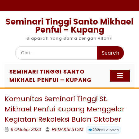
Skip
to
content
Seminari Tinggi Santo Mikhael
Penfui – Kupang
Siapakah Yang Sama Dengan Allah?
Search
for:
SEMINARI TINGGI SANTO
MIKHAEL PENFUI – KUPANG
Komunitas Seminari Tinggi St.
Mikhael Penfui Kupang Menggelar
Kegiatan Rekoleksi Bulan Oktober
9 Oktober 2023
REDAKSI STSM
👁️
292
kali dibaca