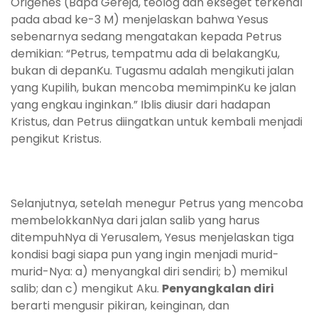
Origenes (Bapa Gereja, teolog dan ekseget terkenal
pada abad ke-3 M) menjelaskan bahwa Yesus
sebenarnya sedang mengatakan kepada Petrus
demikian: “Petrus, tempatmu ada di belakangKu,
bukan di depanKu. Tugasmu adalah mengikuti jalan
yang Kupilih, bukan mencoba memimpinKu ke jalan
yang engkau inginkan.” Iblis diusir dari hadapan
Kristus, dan Petrus diingatkan untuk kembali menjadi
pengikut Kristus.
Selanjutnya, setelah menegur Petrus yang mencoba
membelokkanNya dari jalan salib yang harus
ditempuhNya di Yerusalem, Yesus menjelaskan tiga
kondisi bagi siapa pun yang ingin menjadi murid-
murid-Nya: a) menyangkal diri sendiri; b) memikul
salib; dan c) mengikut Aku.
Penyangkalan diri
berarti mengusir pikiran, keinginan, dan