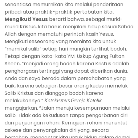
senantiasa memurnikan kita melalui penderitaan
pribadi atau praktik-praktik pertobatan kita
.
Mengikuti Yesus
berarti bahwa, sebagai murid-
murid Kristus, kita harus menjalani hidup sesuai Sabda
Allah dengan mematuhi perintah kasih Yesus.
Mengikuti seseorang yang meminta kita untuk
“memikul salib” setiap hari mungkin terlihat bodoh.
Tetapi dengan kata-kata YM. Uskup Agung Fulton
Sheen, “menjadi orang bodoh karena Kristus adalah
penghargaan tertinggi yang dapat diberikan dunia.
Anda dan saya berada dalam persahabatan yang
baik, karena sebagian besar orang kudus memeluk
Salib Kristus dan dianggap bodoh karena
melakukannya.”
Katekismus Gereja Katolik
mengajarkan, “Jalan menuju kesempurnaan melalui
salib. Tidak ada kekudusan tanpa pengorbanan diri
dan perjuangan rohani. Kemajuan rohani menuntut
askese dan penyangkalan diri yang, secara
bertahap, mengantar kita untuk hidup dalam damai