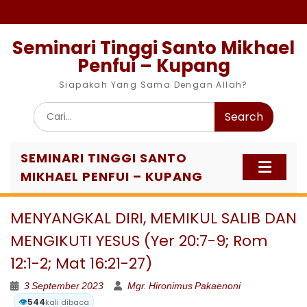
Skip
to
content
Seminari Tinggi Santo Mikhael
Penfui – Kupang
Siapakah Yang Sama Dengan Allah?
Search
for:
SEMINARI TINGGI SANTO
MIKHAEL PENFUI – KUPANG
MENYANGKAL DIRI, MEMIKUL SALIB DAN
MENGIKUTI YESUS (Yer 20:7-9; Rom
12:1-2; Mat 16:21-27)
3 September 2023
Mgr. Hironimus Pakaenoni
👁️
544
kali dibaca