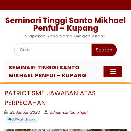
Skip
to
content
Seminari Tinggi Santo Mikhael
Penfui – Kupang
Siapakah Yang Sama Dengan Allah?
Search
for:
SEMINARI TINGGI SANTO
MIKHAEL PENFUI – KUPANG
PATRIOTISME JAWABAN ATAS
PERPECAHAN
21 Januari 2023
admin-santomikhael
👁️
kali dibaca
334