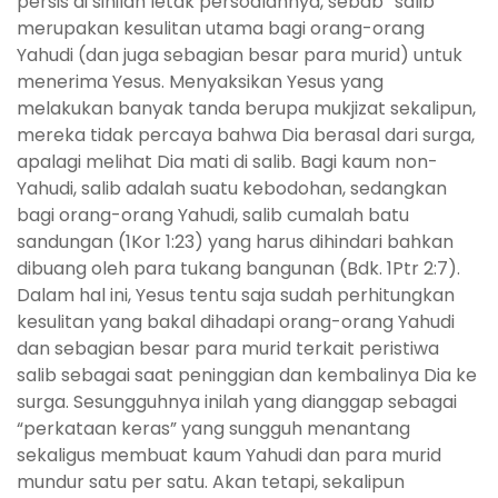
persis di sinilah letak persoalannya, sebab “salib”
merupakan kesulitan utama bagi orang-orang
Yahudi (dan juga sebagian besar para murid) untuk
menerima Yesus. Menyaksikan Yesus yang
melakukan banyak tanda berupa mukjizat sekalipun,
mereka tidak percaya bahwa Dia berasal dari surga,
apalagi melihat Dia mati di salib. Bagi kaum non-
Yahudi, salib adalah suatu kebodohan, sedangkan
bagi orang-orang Yahudi, salib cumalah batu
sandungan (1Kor 1:23) yang harus dihindari bahkan
dibuang oleh para tukang bangunan (Bdk. 1Ptr 2:7).
Dalam hal ini, Yesus tentu saja sudah perhitungkan
kesulitan yang bakal dihadapi orang-orang Yahudi
dan sebagian besar para murid terkait peristiwa
salib sebagai saat peninggian dan kembalinya Dia ke
surga. Sesungguhnya inilah yang dianggap sebagai
“perkataan keras” yang sungguh menantang
sekaligus membuat kaum Yahudi dan para murid
mundur satu per satu. Akan tetapi, sekalipun