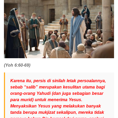
(Yoh 6:60-69)
Karena itu, persis di sinilah letak persoalannya,
sebab “salib” merupakan kesulitan utama bagi
orang-orang Yahudi (dan juga sebagian besar
para murid) untuk menerima Yesus.
Menyaksikan Yesus yang melakukan banyak
tanda berupa mukjizat sekalipun, mereka tidak