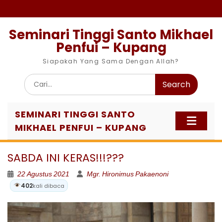
Skip
to
content
Seminari Tinggi Santo Mikhael
Penfui – Kupang
Siapakah Yang Sama Dengan Allah?
Search
for:
SEMINARI TINGGI SANTO
MIKHAEL PENFUI – KUPANG
SABDA INI KERAS!!!???
22 Agustus 2021
Mgr. Hironimus Pakaenoni
402
kali dibaca